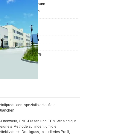
Naher
Naher Osten
Afrika
Ozeanien
Weltweit
ken :
Polestar
ahl
<100
arbeiter :
resumsatz :
<5million
ründet :
2015
ort-PC :
70% - 80%
allprodukten, spezialisiert auf die
 Branchen.
NC-Drehwerk, CNC-Fräsen und EDM.Wir sind gut
eeignete Methode zu finden, um die
ektiv durch Druckguss, extrudiertes Profil,