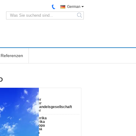
German
search
Referenzen
D
mendetails:
riebsart :
Hersteller
Ausführer
Export Handelsgesellschaft
Verkäufer
ptmarkt :
Nordamerika
Südamerika
Westeuropa
Osteuropa
Ostasien