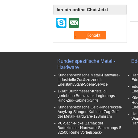
Ich bin online Chat Jetzt
Kundenspezifische Metall-
Ed
Hardware
Kundenspezifische Metall-Hardware-
Han
industrielle Zusätze zerteilt
Ede
Edelstahl/Stahl-Soem-Service
Ede
1-3/8“ Durchmesser-Kristallöl
Ede
geriebene Bronzezink-Legierungs-
Küc
Ring-Zug-Kabinett-Griffe
Hoc
Kundenspezifische Gelb-Kinderecken-
Ede
Acrylzug-Stangen-Kabinett-Zug-Griff
Hau
der Metall-Hardware-128mm cm
Wer
PC-Satin-Nickel Zamak der
Ha
Badezimmer-Hardware-Sammlungs-5
32500 Reihe Vorteilspack-