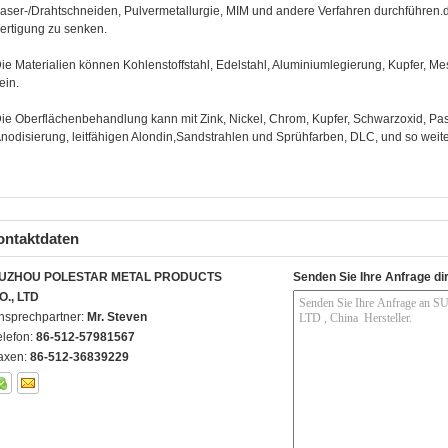
aser-/Drahtschneiden, Pulvermetallurgie, MIM und andere Verfahren durchführen.di
ertigung zu senken.
ie Materialien können Kohlenstoffstahl, Edelstahl, Aluminiumlegierung, Kupfer, Mes
ein.
ie Oberflächenbehandlung kann mit Zink, Nickel, Chrom, Kupfer, Schwarzoxid, Pas
nodisierung, leitfähigen Alondin,Sandstrahlen und Sprühfarben, DLC, und so weite
ontaktdaten
UZHOU POLESTAR METAL PRODUCTS
Senden Sie Ihre Anfrage di
O., LTD
nsprechpartner:
Mr. Steven
elefon:
86-512-57981567
axen:
86-512-36839229