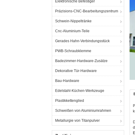
Elektronische Befestiger
Präzisions-CNC-Bearbeitungszentrum
Schwein-Nippeltränke
Cnc-Aluminium-Teile
Gerades Hahn-Verbindungsstück
PWB-Schraubklemme
Badezimmer-Hardware-Zusätze
Dekorative Tür-Hardware
Bau-Hardware
Edelstahl-Küchen-Werkzeuge
Plastikkettenglied
P
Schweißen von Aluminiumrahmen
k
Metallurgie von Titanpulver
D
d
E