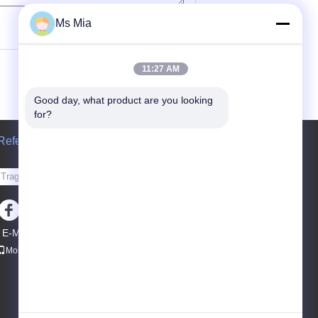
(
0
/ 3000)
Ms Mia
11:27 AM
Good day, what product are you looking 
for?
Referenzen
Senden Sie
E-Mail
Sitemap
|
Mobile Seite