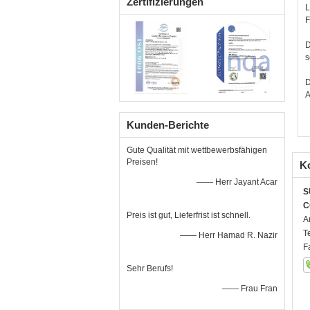
Zertifizierungen
L
F
D
s
D
A
Kunden-Berichte
Gute Qualität mit wettbewerbsfähigen
Preisen!
K
—— Herr Jayant Acar
S
C
Preis ist gut, Lieferfrist ist schnell.
A
T
—— Herr Hamad R. Nazir
F
Sehr Berufs!
—— Frau Fran