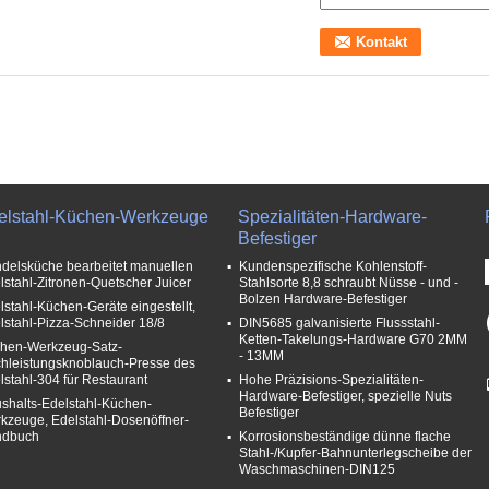
elstahl-Küchen-Werkzeuge
Spezialitäten-Hardware-
Befestiger
delsküche bearbeitet manuellen
Kundenspezifische Kohlenstoff-
lstahl-Zitronen-Quetscher Juicer
Stahlsorte 8,8 schraubt Nüsse - und -
Bolzen Hardware-Befestiger
lstahl-Küchen-Geräte eingestellt,
lstahl-Pizza-Schneider 18/8
DIN5685 galvanisierte Flussstahl-
Ketten-Takelungs-Hardware G70 2MM
hen-Werkzeug-Satz-
- 13MM
hleistungsknoblauch-Presse des
lstahl-304 für Restaurant
Hohe Präzisions-Spezialitäten-
Hardware-Befestiger, spezielle Nuts
shalts-Edelstahl-Küchen-
Befestiger
kzeuge, Edelstahl-Dosenöffner-
ndbuch
Korrosionsbeständige dünne flache
Stahl-/Kupfer-Bahnunterlegscheibe der
Waschmaschinen-DIN125