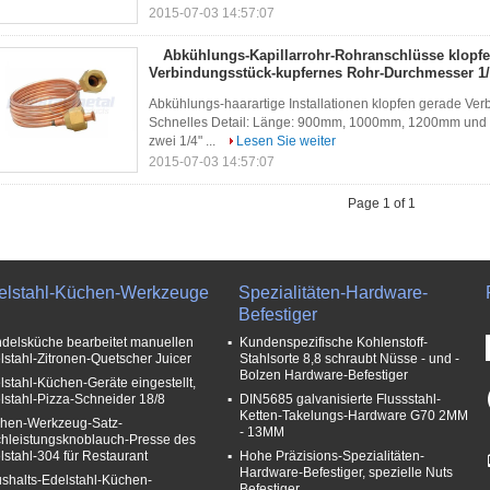
2015-07-03 14:57:07
Abkühlungs-Kapillarrohr-Rohranschlüsse klopf
Verbindungsstück-kupfernes Rohr-Durchmesser 1/
Abkühlungs-haarartige Installationen klopfen gerade Ve
Schnelles Detail: Länge: 900mm, 1000mm, 1200mm und 
zwei 1/4" ...
Lesen Sie weiter
2015-07-03 14:57:07
Page 1 of 1
elstahl-Küchen-Werkzeuge
Spezialitäten-Hardware-
Befestiger
delsküche bearbeitet manuellen
Kundenspezifische Kohlenstoff-
lstahl-Zitronen-Quetscher Juicer
Stahlsorte 8,8 schraubt Nüsse - und -
Bolzen Hardware-Befestiger
lstahl-Küchen-Geräte eingestellt,
lstahl-Pizza-Schneider 18/8
DIN5685 galvanisierte Flussstahl-
Ketten-Takelungs-Hardware G70 2MM
hen-Werkzeug-Satz-
- 13MM
hleistungsknoblauch-Presse des
lstahl-304 für Restaurant
Hohe Präzisions-Spezialitäten-
Hardware-Befestiger, spezielle Nuts
shalts-Edelstahl-Küchen-
Befestiger