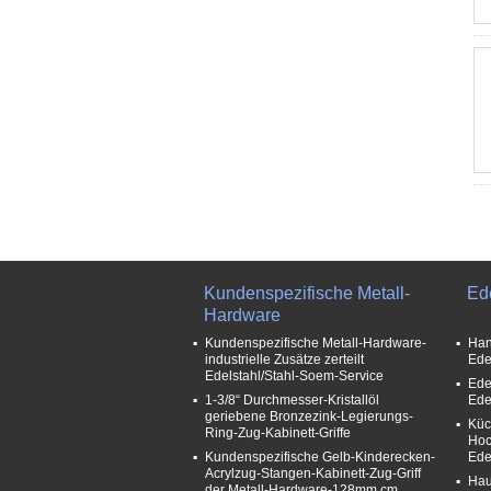
Kundenspezifische Metall-
Ed
Hardware
Kundenspezifische Metall-Hardware-
Han
industrielle Zusätze zerteilt
Ede
Edelstahl/Stahl-Soem-Service
Ede
1-3/8“ Durchmesser-Kristallöl
Ede
geriebene Bronzezink-Legierungs-
Küc
Ring-Zug-Kabinett-Griffe
Hoc
Kundenspezifische Gelb-Kinderecken-
Ede
Acrylzug-Stangen-Kabinett-Zug-Griff
Hau
der Metall-Hardware-128mm cm