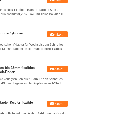
ungsstück-Ellbögen Barss gerade, T-Stücke,
 qualität mit 99,95% Co-Klimaanlageteilen der
ungs-Zylinder-
Kontakt
etrischen Adapter für Wechselstrom Schnelles
Co-Klimaanlageteilen der Kupferdecke T-Stück
mm bis 22mm flexibles
Kontakt
arb-Enden
it verlegten Schlauch Barb-Enden Schnelles
Co-Klimaanlageteilen der Kupferdecke T-Stück
pter Kupfer-flexible
Kontakt
rbeit-Rohr-Adapter-Hahn-Verbindungsstück der