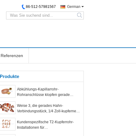
86-512-57981567
German
search
Referenzen
Produkte
Abkühlungs-Kapillarrohr-
Rohranschlüsse klopfen gerade
Verbindungsstück-kupfernes Rohr-
Durchmesser 1/8"
Weise 3, die gerades Hahn-
Verbindungsstück, 1/4 Zoll-kupferne
Endeinspeisungs-Installationen
kreuzweise koppelt
Kundenspezifische T2-Kupferrohr-
Installationen für
Klimaanlage/Abkühlung schwitzten