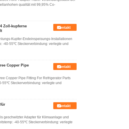
ellanhohen qualität mit 99,95% Co-
4 Zoll-kupferne
Kontakt
lt
lungs-Kupfer-Endeinspeisungs-Installationen
mp: -40-55℃ Steckerverbindung: verlegte und
gree Copper Pipe
Kontakt
ee Copper Pipe Fitting For Refrigerator Parts
40-55℃ Steckerverbindung: verlegte und
für
Kontakt
ls geschwitzter Adapter für Klimaanlage und
eitstemp: -40-55℃ Steckerverbindung: verlegte