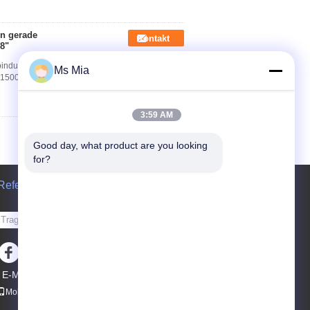
en gerade
Kontakt
8"
rbindungsstück-kupfernes Rohr-Durchmesser 1/8"
Ms Mia
1500mm Kupfernes Rohr-Durchmesser: 1/8" Mit
3:59 AM
Good day, what product are you looking 
for?
Referenzen
Senden Sie
E-Mail
Sitemap
|
Mobile Seite