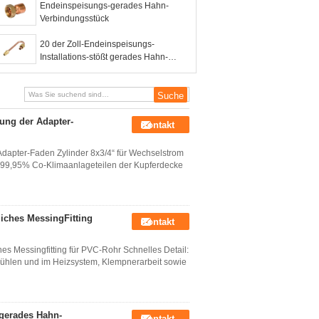
Adapter
Endeinspeisungs-gerades Hahn-
Verbindungsstück
20 der Zoll-Endeinspeisungs-
Installations-stößt gerades Hahn-
Messingverbindungsstück,/Stücke
T-,/Reduzierer
ung der Adapter-
Kontakt
dapter-Faden Zylinder 8x3/4“ für Wechselstrom
it 99,95% Co-Klimaanlageteilen der Kupferdecke
liches MessingFitting
Kontakt
hes Messingfitting für PVC-Rohr Schnelles Detail:
bkühlen und im Heizsystem, Klempnerarbeit sowie
 gerades Hahn-
Kontakt