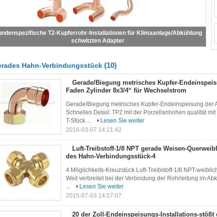
Endeinspeisungs-gerades Hahn-Verbindungsstück
(10)
rades Hahn-Verbindungsstück
Gerade/Biegung metrisches Kupfer-Endeinspeis
Faden Zylinder 8x3/4“ für Wechselstrom
Gerade/Biegung metrisches Kupfer-Endeinspeisung der A
Schnelles Detail: TP2 mit der Porzellanhohen qualität m
T-Stück ...
Lesen Sie weiter
2016-03-07 14:21:42
Luft-Treibstoff-1/8 NPT gerade Weisen-Querweib
des Hahn-Verbindungsstück-4
4 Möglichkeits-Kreuzstück Luft-Treibstoff-1/8 NPT-weiblic
Weit verbreitet bei der Verbindung der Rohrleitung im A
...
Lesen Sie weiter
2015-07-03 14:57:07
20 der Zoll-Endeinspeisungs-Installations-stößt