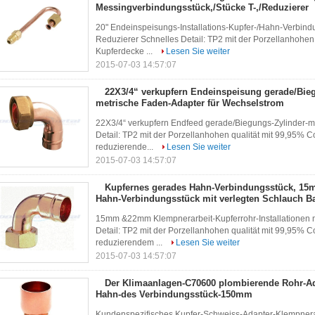
Messingverbindungsstück,/Stücke T-,/Reduzierer
20" Endeinspeisungs-Installations-Kupfer-/Hahn-Verbind
Reduzierer Schnelles Detail: TP2 mit der Porzellanhohen
Kupferdecke ...
Lesen Sie weiter
2015-07-03 14:57:07
22X3/4“ verkupfern Endeinspeisung gerade/Bieg
metrische Faden-Adapter für Wechselstrom
22X3/4“ verkupfern Endfeed gerade/Biegungs-Zylinder-m
Detail: TP2 mit der Porzellanhohen qualität mit 99,95% 
reduzierende...
Lesen Sie weiter
2015-07-03 14:57:07
Kupfernes gerades Hahn-Verbindungsstück, 15
Hahn-Verbindungsstück mit verlegten Schlauch B
15mm &22mm Klempnerarbeit-Kupferrohr-Installationen m
Detail: TP2 mit der Porzellanhohen qualität mit 99,95% 
reduzierendem ...
Lesen Sie weiter
2015-07-03 14:57:07
Der Klimaanlagen-C70600 plombierende Rohr-Ada
Hahn-des Verbindungsstück-150mm
Kundenspezifisches Kupfer-Schweiss-Adapter-Klempnera