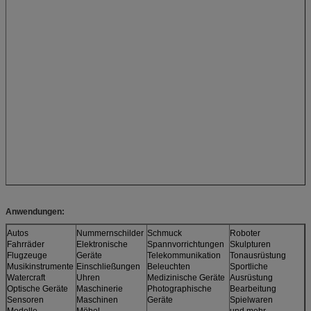
Anwendungen:
Autos
Nummernschilder
Schmuck
Roboter
Fahrräder
Elektronische
Spannvorrichtungen
Skulpturen
Flugzeuge
Geräte
Telekommunikation
Tonausrüstung
Musikinstrumente
Einschließungen
Beleuchten
Sportliche
Watercraft
Uhren
Medizinische Geräte
Ausrüstung
Optische Geräte
Maschinerie
Photographische
Bearbeitung
Sensoren
Maschinen
Geräte
Spielwaren
Modelle
Möbel
und mehr