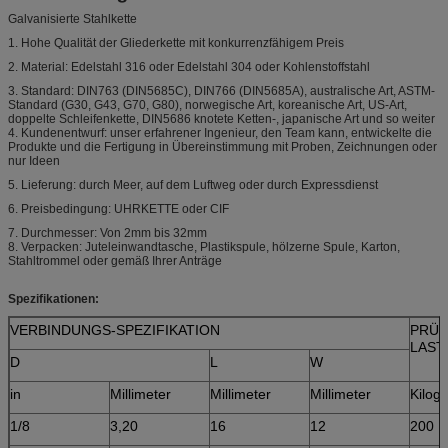
Galvanisierte Stahlkette
1. Hohe Qualität der Gliederkette mit konkurrenzfähigem Preis
2. Material: Edelstahl 316 oder Edelstahl 304 oder Kohlenstoffstahl
3. Standard: DIN763 (DIN5685C), DIN766 (DIN5685A), australische Art, ASTM-
Standard (G30, G43, G70, G80), norwegische Art, koreanische Art, US-Art,
doppelte Schleifenkette, DIN5686 knotete Ketten-, japanische Art und so weiter
4. Kundenentwurf: unser erfahrener Ingenieur, den Team kann, entwickelte die
Produkte und die Fertigung in Übereinstimmung mit Proben, Zeichnungen oder
nur Ideen
5. Lieferung: durch Meer, auf dem Luftweg oder durch Expressdienst
6. Preisbedingung: UHRKETTE oder CIF
7. Durchmesser: Von 2mm bis 32mm
8. Verpacken: Juteleinwandtasche, Plastikspule, hölzerne Spule, Karton,
Stahltrommel oder gemäß Ihrer Anträge
Spezifikationen:
VERBINDUNGS-SPEZIFIKATION
PRÜF
LAST
D
L
W
in
Millimeter
Millimeter
Millimeter
Kilog
1/8
3,20
16
12
200