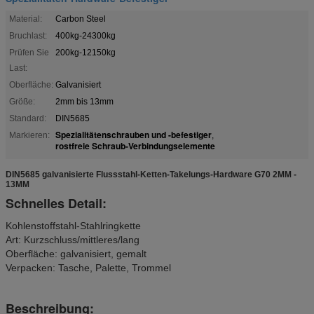
Material:
Carbon Steel
Bruchlast:
400kg-24300kg
Prüfen Sie
200kg-12150kg
Last:
Oberfläche:
Galvanisiert
Größe:
2mm bis 13mm
Standard:
DIN5685
Spezialitätenschrauben und -befestiger
Markieren:
,
rostfreie Schraub-Verbindungselemente
DIN5685 galvanisierte Flussstahl-Ketten-Takelungs-Hardware G70 2MM -
13MM
Schnelles Detail:
Kohlenstoffstahl-Stahlringkette
Art: Kurzschluss/mittleres/lang
Oberfläche: galvanisiert, gemalt
Verpacken: Tasche, Palette, Trommel
Beschreibung: