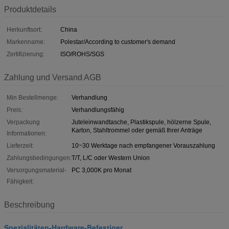
Produktdetails
Herkunftsort:
China
Markenname:
Polestar/According to customer's demand
Zertifizierung:
ISO/ROHS/SGS
Zahlung und Versand AGB
Min Bestellmenge:
Verhandlung
Preis:
Verhandlungsfähig
Verpackung
Juteleinwandtasche, Plastikspule, hölzerne Spule,
Karton, Stahltrommel oder gemäß Ihrer Anträge
Informationen:
Lieferzeit:
10~30 Werktage nach empfangener Vorauszahlung
Zahlungsbedingungen:
T/T, L/C oder Western Union
Versorgungsmaterial-
PC 3,000K pro Monat
Fähigkeit:
Beschreibung
Spezialitäten-Hardware-Befestiger