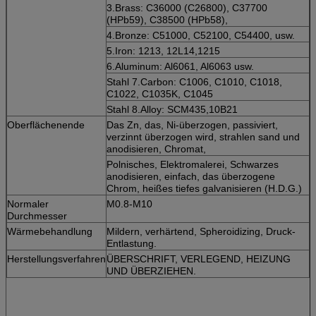
3.Brass: C36000 (C26800), C37700
(HPb59), C38500 (HPb58),
4.Bronze: C51000, C52100, C54400, usw.
5.Iron: 1213, 12L14,1215
6.Aluminum: Al6061, Al6063 usw.
Stahl 7.Carbon: C1006, C1010, C1018,
C1022, C1035K, C1045
Stahl 8.Alloy: SCM435,10B21
Oberflächenende
Das Zn, das, Ni-überzogen, passiviert,
verzinnt überzogen wird, strahlen sand und
anodisieren, Chromat,
Polnisches, Elektromalerei, Schwarzes
anodisieren, einfach, das überzogene
Chrom, heißes tiefes galvanisieren (H.D.G.)
Normaler
M0.8-M10
Durchmesser
Wärmebehandlung
Mildern, verhärtend, Spheroidizing, Druck-
Entlastung.
Herstellungsverfahren
ÜBERSCHRIFT, VERLEGEND, HEIZUNG
UND ÜBERZIEHEN.