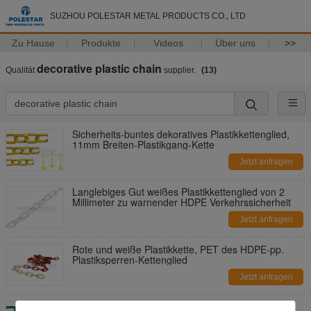
SUZHOU POLESTAR METAL PRODUCTS CO., LTD
Zu Hause
Produkte
Videos
Über uns
>>
decorative plastic chain
Qualität
supplier.
(13)
Sicherheits-buntes dekoratives Plastikkettenglied,
11mm Breiten-Plastikgang-Kette
Jetzt anfragen
Langlebiges Gut weißes Plastikkettenglied von 2
Millimeter zu warnender HDPE Verkehrssicherheit
Jetzt anfragen
Rote und weiße Plastikkette, PET des HDPE-pp.
Plastiksperren-Kettenglied
Jetzt anfragen
Recyclebare bunte Plastikgliederkette/Grün-