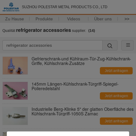
SUZHOU POLESTAR METAL PRODUCTS CO., LTD
Zu Hause
Produkte
Videos
Über uns
>>
refrigerator accessories
Qualität
supplier.
(14)
Gefrierschrank-und Kühlraum-Tür-Zug-Kühlschrank-
Griffe, Kühlschrank-Zusätze
Jetzt anfragen
145mm Längen-Kühlschrank-Türgriff-Spiegel-
Polieredelstahl
Jetzt anfragen
Industrielle Berg-Klinke 5" der glatten Oberfläche des
Kühlschrank-Türgriff-1050S Zamac
Jetzt anfragen
SS-Gefrierschrank-Tür-Klinken-Kühlschrank