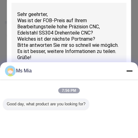
2026-01-28
OEM-Lieferung von Hip Flask Funnels für
eine deutsche
Werbegeschenkengesellschaft
2026-01-28
Projekt für ein US-amerikanisches Outdoor-
Marken-Flaschenkanal aus Edelstahl
Ms Mia
2018-10-31
Von Ausstellung 2010 zu CIIE: Shanghais Vertrauen und
7:56 PM
Chinas Versprechen
EINREICHUNGEN
Good day, what product are you looking for?
-0001-11-30
HANNOVER MESSE