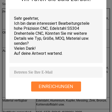
Soem-Service:
Produktionsverfahren
Laser/Linie Ausschnitt, stempelnd, CNC, der, CNC
locht, der, Schweißen verbiegt und bauen zusammen,
Casting, Schmieden, usw.
Oberflächenbehandlung
Silber, Zink, Nickel, Zinn, Chromüberzug,
Pulverbeschichtung, heißes galvanisiert, polierend,
bürstendes usw.
Ausrüstungen
1. ölen Aushaumaschine, hydraulische
Pressmaschine, die Nietmaschine und schweißen
Maschine
2. Mahlender und drehender, reibender, einhüllender,
abziehender, einhüllender, behauender und anderes
CNC
Sekundärmaschine, Meterdrehbank
EINREICHUNGEN
3. Linie-Ausschnitt Maschine, Laser-
Schneidemaschine
Material verfügbar
Edelstahl, Aluminium, Kupfer, Messing, Zink, Bronze,
Kohlenstoffstahl usw.