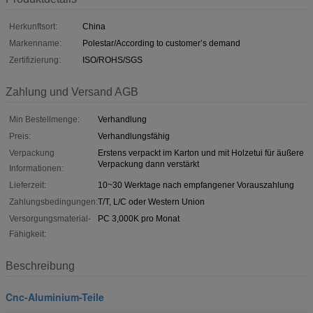
Herkunftsort:
China
Markenname:
Polestar/According to customer’s demand
Zertifizierung:
ISO/ROHS/SGS
Zahlung und Versand AGB
Min Bestellmenge:
Verhandlung
Preis:
Verhandlungsfähig
Verpackung
Erstens verpackt im Karton und mit Holzetui für äußere
Verpackung dann verstärkt
Informationen:
Lieferzeit:
10~30 Werktage nach empfangener Vorauszahlung
Zahlungsbedingungen:
T/T, L/C oder Western Union
Versorgungsmaterial-
PC 3,000K pro Monat
Fähigkeit:
Beschreibung
Cnc-Aluminium-Teile