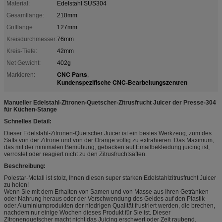
Material:
Edelstahl SUS304
Gesamtlänge:
210mm
Grifflänge:
127mm
Kreisdurchmesser:
76mm
Kreis-Tiefe:
42mm
Net Gewicht:
402g
CNC Parts
Markieren:
,
Kundenspezifische CNC-Bearbeitungszentren
Manueller Edelstahl-Zitronen-Quetscher-Zitrusfrucht Juicer der Presse-304
für Küchen-Stange
Schnelles Detail:
Dieser Edelstahl-Zitronen-Quetscher Juicer ist ein bestes Werkzeug, zum des
Safts von der Zitrone und von der Orange völlig zu extrahieren. Das Maximum,
das mit der minimalen Bemühung, gebacken auf Emailbekleidung juicing ist,
verrostet oder reagiert nicht zu den Zitrusfruchtsäften.
Beschreibung:
Polestar-Metall ist stolz, Ihnen diesen super starken Edelstahlzitrusfrucht Juicer
zu holen!
Wenn Sie mit dem Erhalten von Samen und von Masse aus Ihren Getränken
oder Nahrung heraus oder der Verschwendung des Geldes auf den Plastik-
oder Aluminiumprodukten der niedrigen Qualität frustriert werden, die brechen,
nachdem nur einige Wochen dieses Produkt für Sie ist. Dieser
Zitronenquetscher macht nicht das Juicing erschwert oder Zeit raubend.