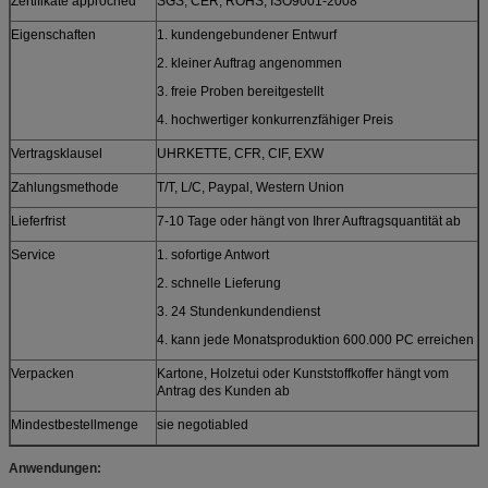
Zertifikate approched
SGS, CER, ROHS, ISO9001-2008
Eigenschaften
1. kundengebundener Entwurf
2. kleiner Auftrag angenommen
3. freie Proben bereitgestellt
4. hochwertiger konkurrenzfähiger Preis
Vertragsklausel
UHRKETTE, CFR, CIF, EXW
Zahlungsmethode
T/T, L/C, Paypal, Western Union
Lieferfrist
7-10 Tage oder hängt von Ihrer Auftragsquantität ab
Service
1. sofortige Antwort
2. schnelle Lieferung
3. 24 Stundenkundendienst
4. kann jede Monatsproduktion 600.000 PC erreichen
Verpacken
Kartone, Holzetui oder Kunststoffkoffer hängt vom
Antrag des Kunden ab
Mindestbestellmenge
sie negotiabled
Anwendungen: