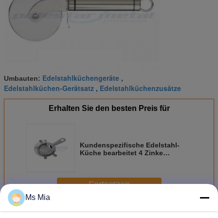
Edelstahlküchengeräte
Umbauten:
,
Edelstahlküchen-Gerätsatz
Edelstahlküchenzusätze
,
Erhalten Sie den besten Preis für
Kundenspezifische Edelstahl-
Küche bearbeitet 4 Zinke
Hawthorne-Cocktail-Sieb
Fortsetzen
Ms Mia
Edelstahl-Küchen-Werkzeuge
Mehr