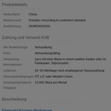
Produktdetails
Herkunftsort:
China
Markenname:
Polestar / According to customer's demand
Zertifizierung:
ISO/ROHS/SGS
Zahlung und Versand AGB
Min Bestellmenge:
Verhandlung
Preis:
Verhandlungsfähig
Verpackung
1pcs mit einer Blase in einem weißen Kasten oder im
Farbkasten, 50pcs/carton
Informationen:
Lieferzeit:
10~30 Werktage nach empfangener Vorauszahlung
Zahlungsbedingungen:
T/T, L/C oder Western Union
Versorgungsmaterial-
10.000 Stück pro Monat
Fähigkeit:
Beschreibung
Edelstahl-Küchen-Werkzeuge