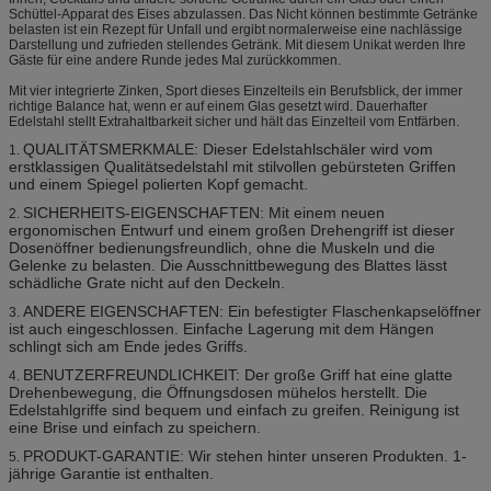
Schüttel-Apparat des Eises abzulassen. Das Nicht können bestimmte Getränke
belasten ist ein Rezept für Unfall und ergibt normalerweise eine nachlässige
Darstellung und zufrieden stellendes Getränk. Mit diesem Unikat werden Ihre
Gäste für eine andere Runde jedes Mal zurückkommen.
Mit vier integrierte Zinken, Sport dieses Einzelteils ein Berufsblick, der immer
richtige Balance hat, wenn er auf einem Glas gesetzt wird. Dauerhafter
Edelstahl stellt Extrahaltbarkeit sicher und hält das Einzelteil vom Entfärben.
QUALITÄTSMERKMALE: Dieser Edelstahlschäler wird vom
1.
erstklassigen Qualitätsedelstahl mit stilvollen gebürsteten Griffen
und einem Spiegel polierten Kopf gemacht.
SICHERHEITS-EIGENSCHAFTEN: Mit einem neuen
2.
ergonomischen Entwurf und einem großen Drehengriff ist dieser
Dosenöffner bedienungsfreundlich, ohne die Muskeln und die
Gelenke zu belasten. Die Ausschnittbewegung des Blattes lässt
schädliche Grate nicht auf den Deckeln.
ANDERE EIGENSCHAFTEN: Ein befestigter Flaschenkapselöffner
3.
ist auch eingeschlossen. Einfache Lagerung mit dem Hängen
schlingt sich am Ende jedes Griffs.
BENUTZERFREUNDLICHKEIT: Der große Griff hat eine glatte
4.
Drehenbewegung, die Öffnungsdosen mühelos herstellt. Die
Edelstahlgriffe sind bequem und einfach zu greifen. Reinigung ist
eine Brise und einfach zu speichern.
PRODUKT-GARANTIE: Wir stehen hinter unseren Produkten. 1-
5.
jährige Garantie ist enthalten.