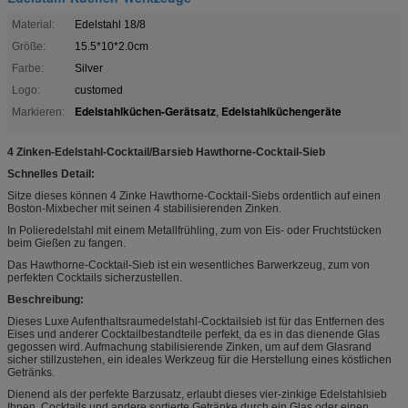
Material:
Edelstahl 18/8
Größe:
15.5*10*2.0cm
Farbe:
Silver
Logo:
customed
Edelstahlküchen-Gerätsatz
Edelstahlküchengeräte
Markieren:
,
4 Zinken-Edelstahl-Cocktail/Barsieb Hawthorne-Cocktail-Sieb
Schnelles Detail:
Sitze dieses können 4 Zinke Hawthorne-Cocktail-Siebs ordentlich auf einen
Boston-Mixbecher mit seinen 4 stabilisierenden Zinken.
In Polieredelstahl mit einem Metallfrühling, zum von Eis- oder Fruchtstücken
beim Gießen zu fangen.
Das Hawthorne-Cocktail-Sieb ist ein wesentliches Barwerkzeug, zum von
perfekten Cocktails sicherzustellen.
Beschreibung:
Dieses Luxe Aufenthaltsraumedelstahl-Cocktailsieb ist für das Entfernen des
Eises und anderer Cocktailbestandteile perfekt, da es in das dienende Glas
gegossen wird. Aufmachung stabilisierende Zinken, um auf dem Glasrand
sicher stillzustehen, ein ideales Werkzeug für die Herstellung eines köstlichen
Getränks.
Dienend als der perfekte Barzusatz, erlaubt dieses vier-zinkige Edelstahlsieb
Ihnen, Cocktails und andere sortierte Getränke durch ein Glas oder einen