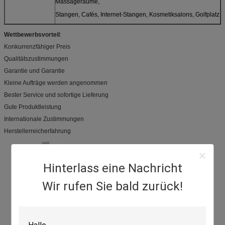
Massageräume,
Stangen, Cafés, Internet-Stangen, Kosmetiksalons, Golfplatz
Wettbewerbsvorteil
:
Konkurrenzfähiger Preis
Qualitätszustimmungen
Garantie und Garantie
Kleine Aufträge werden angenommen
Bester Service und sofortige Lieferung
Gute Produktleistung
Internationale Zustimmungen
Herstellerreicherfahrung
Hinterlass eine Nachricht
Wir rufen Sie bald zurück!