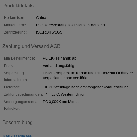
Produktdetails
Herkunftsort:
China
Markenname:
Polestar/According to customer's demand
Zertifizierung:
ISO/ROHS/SGS
Zahlung und Versand AGB
Min Bestellmenge:
PC 1K (es hängt) ab
Preis:
Verhandlungsfähig
Verpackung
Erstens verpackt im Karton und mit Holzetui für äußere
Verpackung dann verstärkt
Informationen:
Lieferzeit:
10~30 Werktage nach empfangener Vorauszahlung
Zahlungsbedingungen:
T / T, L / C, Western Union
Versorgungsmaterial-
PC 3,000K pro Monat
Fähigkeit:
Beschreibung
Bau-Hardware