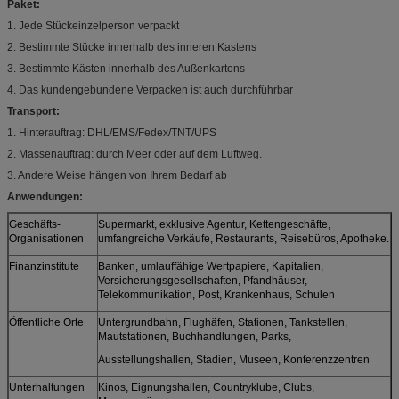
Paket:
1. Jede Stückeinzelperson verpackt
2. Bestimmte Stücke innerhalb des inneren Kastens
3. Bestimmte Kästen innerhalb des Außenkartons
4. Das kundengebundene Verpacken ist auch durchführbar
Transport:
1. Hinterauftrag: DHL/EMS/Fedex/TNT/UPS
2. Massenauftrag: durch Meer oder auf dem Luftweg.
3. Andere Weise hängen von Ihrem Bedarf ab
Anwendungen:
Geschäfts-
Supermarkt, exklusive Agentur, Kettengeschäfte,
Organisationen
umfangreiche Verkäufe, Restaurants, Reisebüros, Apotheke.
Finanzinstitute
Banken, umlauffähige Wertpapiere, Kapitalien,
Versicherungsgesellschaften, Pfandhäuser,
Telekommunikation, Post, Krankenhaus, Schulen
Öffentliche Orte
Untergrundbahn, Flughäfen, Stationen, Tankstellen,
Mautstationen, Buchhandlungen, Parks,
Ausstellungshallen, Stadien, Museen, Konferenzzentren
Unterhaltungen
Kinos, Eignungshallen, Countryklube, Clubs,