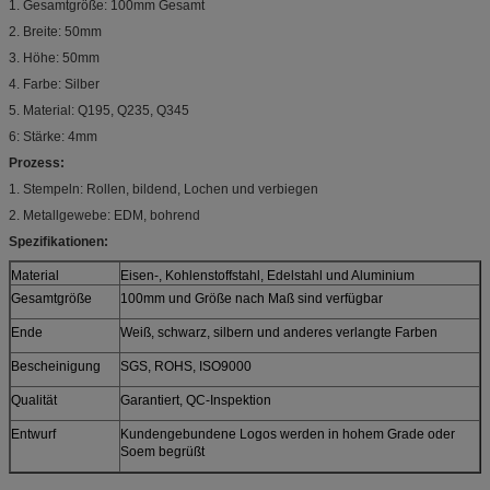
1. Gesamtgröße: 100mm Gesamt
2. Breite: 50mm
3. Höhe: 50mm
4. Farbe: Silber
5. Material: Q195, Q235, Q345
6: Stärke: 4mm
Prozess:
1. Stempeln: Rollen, bildend, Lochen und verbiegen
2. Metallgewebe: EDM, bohrend
Spezifikationen:
Material
Eisen-, Kohlenstoffstahl, Edelstahl und Aluminium
Gesamtgröße
100mm und Größe nach Maß sind verfügbar
Ende
Weiß, schwarz, silbern und anderes verlangte Farben
Bescheinigung
SGS, ROHS, ISO9000
Qualität
Garantiert, QC-Inspektion
Entwurf
Kundengebundene Logos werden in hohem Grade oder
Soem begrüßt