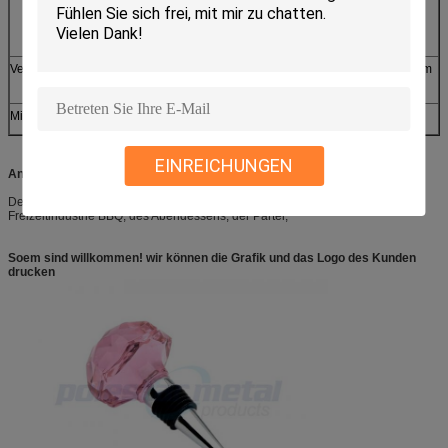
3. 24 Stundenkundendienst
4. kann jede Monatsproduktion 600.000 PC
erreichen
Verpacken
Kartone, Holzetui oder Kunststoffkoffer hängt vom
Antrag des Kunden ab
Mindestbestellmenge
sie negotiabled
EINREICHUNGEN
Anwendungen:
Der Stange, des Kampierens und anderer Aktien von Unternehmen der
Freizeitindustrie BBQ, des Abendessens, der Partei,
Soem sind willkommen! wir können die Grafik und das Logo des Kunden
drucken