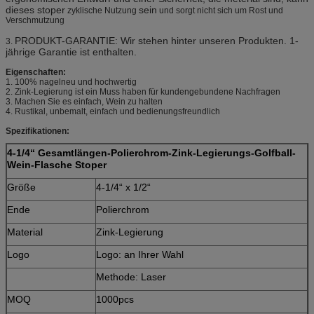
dieses stoper
sein
zyklische Nutzung
und sorgt nicht sich um Rost und
Verschmutzung
PRODUKT-GARANTIE: Wir stehen hinter unseren Produkten. 1-
3.
jährige Garantie ist enthalten.
Eigenschaften:
1. 100% nagelneu und hochwertig
2. Zink-Legierung ist ein Muss haben für kundengebundene Nachfragen
3. Machen Sie es einfach, Wein zu halten
4. Rustikal, unbemalt, einfach und bedienungsfreundlich
Spezifikationen:
4-1/4“ Gesamtlängen-Polierchrom-Zink-Legierungs-Golfball-
Wein-Flasche Stoper
Größe
4-1/4“ x 1/2“
Ende
Polierchrom
Material
Zink-Legierung
Logo
Logo: an Ihrer Wahl
Methode: Laser
MOQ
1000pcs