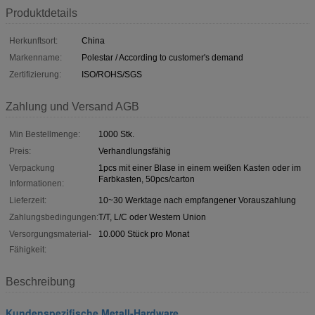
Produktdetails
Herkunftsort:
China
Markenname:
Polestar / According to customer's demand
Zertifizierung:
ISO/ROHS/SGS
Zahlung und Versand AGB
Min Bestellmenge:
1000 Stk.
Preis:
Verhandlungsfähig
Verpackung
1pcs mit einer Blase in einem weißen Kasten oder im
Farbkasten, 50pcs/carton
Informationen:
Lieferzeit:
10~30 Werktage nach empfangener Vorauszahlung
Zahlungsbedingungen:
T/T, L/C oder Western Union
Versorgungsmaterial-
10.000 Stück pro Monat
Fähigkeit:
Beschreibung
Kundenspezifische Metall-Hardware