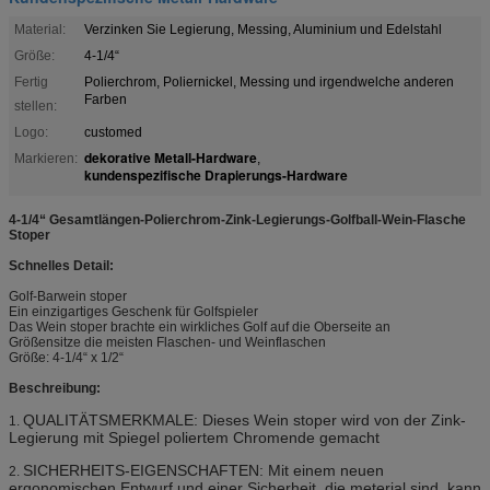
Material:
Verzinken Sie Legierung, Messing, Aluminium und Edelstahl
Größe:
4-1/4“
Fertig
Polierchrom, Poliernickel, Messing und irgendwelche anderen
Farben
stellen:
Logo:
customed
dekorative Metall-Hardware
Markieren:
,
kundenspezifische Drapierungs-Hardware
4-1/4“ Gesamtlängen-Polierchrom-Zink-Legierungs-Golfball-Wein-Flasche
Stoper
Schnelles Detail:
Golf-Barwein stoper
Ein einzigartiges Geschenk für Golfspieler
Das Wein stoper brachte ein wirkliches Golf auf die Oberseite an
Größensitze die meisten Flaschen- und Weinflaschen
Größe: 4-1/4“ x 1/2“
Beschreibung:
QUALITÄTSMERKMALE: Dieses Wein stoper wird von der Zink-
1.
Legierung mit Spiegel poliertem Chromende gemacht
SICHERHEITS-EIGENSCHAFTEN: Mit einem neuen
2.
ergonomischen Entwurf und einer Sicherheit, die meterial sind, kann