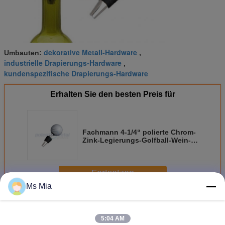
dekorative Metall-Hardware
Umbauten:
,
industrielle Drapierungs-Hardware
,
kundenspezifische Drapierungs-Hardware
Erhalten Sie den besten Preis für
Fachmann 4-1/4“ polierte Chrom-
Zink-Legierungs-Golfball-Wein-
Flasche Stoper
Fortsetzen
Ms Mia
Kundenspezifische Metall-Hardware
Mehr
5:04 AM