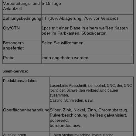
Vorbereitungs- und
5-15 Tage
Anlaufzeit
Zahlungsbedingung
TT (30% Ablagerung, 70% vor Versand)
Qty/CTN
1pcs mit einer Blase in einem weißen Kasten
oder im Farbkasten, 50pcs/carton
Besonders
Seien Sie willkommen
angefertigt
Probe
kann angeboten werden
Soem-Service:
Produktionsverfahren
Laser/Linie Ausschnitt, stempelnd, CNC, der, CNC
locht, der, Schweißen verbiegt und bauen
zusammen,
usw.
Casting, Schmieden,
Oberflächenbehandlung
Silber, Zink, Nickel, Zinn, Chromüberzug,
Pulverbeschichtung, heißes galvanisiert,
polierend,
bürstendes usw.
Ausrüstungen
1. ölen Aushaumaschine, hydraulische