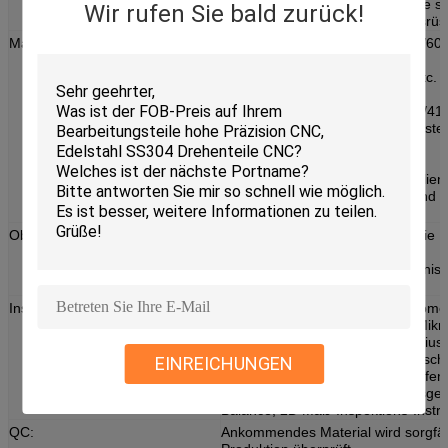
Werkzeugmaschinen und andere sch
Wir rufen Sie bald zurück!
spezialisierten Verarbeitungsausrüs
Material-Fähigkeiten:
Aluminiumlegierung: 5052/6061/60
etc.
Messing: H59/3602/2604/H62/etc.
Kupfer/Bronze
Edelstahl: 201/202/303/304/316/412
Stahllegierung: Kohlenstoffstahl/ste
Andere spezielle Materialien:
Lucite/Nylon/Bakelit/Plastik etc.
Verschiedene Arten von Materialie
werden, wir können entsprechend I
produzieren.
Oberflächenbehandlung:
Die Anodisierung/Schwarzoxid/die
Galvanisierung/erhitzen die
Behandlung/Bürsten/Reiben/Polnisc
Beschichtung/Vernickelung.
Inspektionswerkzeugausstattung:
Äußerer Mikrometer, Innenmikromet
Digimatic-Mikrometer, interner Mikr
mechanischer Tasterzirkel-, Noniusta
Tasterzirkel (Digital), Calipe (Maschi
EINREICHUNGEN
(Skala), Durchmesser Skala, Tiefen
Digital-Tasterzirkel, Höhen-Messgerä
Balance, 2D Maß-Inspektions-Instr
QC:
Ankommendes Material wird sorgfält