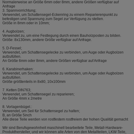
Normalerweise an Größe 6mm oder 8mm, andere Größen verfügbar auf
Anfrage
3. Spannvorrichtung;
Verwendet, um Schattensegel-Eckenring zu einem Reparierenpunkt zu
befestigen und Spannung zum Segel zur Verfügung zu stellen.
Größe in 8mm oder in 10mm;
4. Augbolzen;
Verwendet zu, um eine Festlegung durch einen Bauholzposten zu bilden.
Größe: 8x130mm, andere Größe verfügbar auf Anfrage.
5. D-Fessel;
Verwendet, um Schattensegelecke zu verbinden, um Auge oder Augbolzen
aufzufüllen.
An Größe 6mm oder 8mm, andere Größen verfügbar auf Anfrage
6. Karabinerhaken:
Verwendet, um Schattensegelecke zu verbinden, um Auge oder Augbolzen
aufzufüllen.
Größe größtenteils in 8x80, 10x100mm
7. Ketten DIN763;
Verwendet, um Schattensegel zu reparieren;
An Größe 4mm x 2metre
8. Vorlagenbügel.:
Verwendet, um Seil für Schattensegel zu halten;
B, an Größe 5inch
Alle diese Teile werden von rostfestem rostfreiem der hohen Qualität gemacht
Wir sind Berufsgewohnheit maschinell bearbeitete Teile, Metall-Hardware-
Produkthersteller, und wir können alle Arten von den Metallteilen, LKW-Teile,