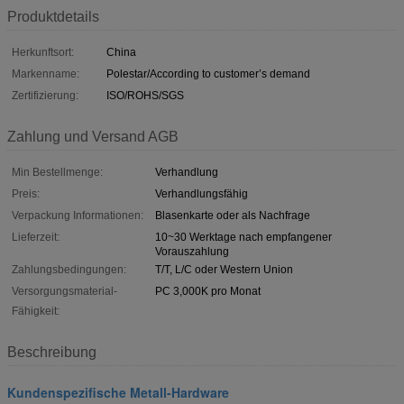
Produktdetails
Herkunftsort:
China
Markenname:
Polestar/According to customer’s demand
Zertifizierung:
ISO/ROHS/SGS
Zahlung und Versand AGB
Min Bestellmenge:
Verhandlung
Preis:
Verhandlungsfähig
Verpackung Informationen:
Blasenkarte oder als Nachfrage
Lieferzeit:
10~30 Werktage nach empfangener
Vorauszahlung
Zahlungsbedingungen:
T/T, L/C oder Western Union
Versorgungsmaterial-
PC 3,000K pro Monat
Fähigkeit:
Beschreibung
Kundenspezifische Metall-Hardware