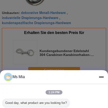
dekorative Metall-Hardware
Umbauten:
,
industrielle Drapierungs-Hardware
,
kundenspezifische Drapierungs-Hardware
Erhalten Sie den besten Preis für
Kundengebundener Edelstahl
304 Carabiner-Karabinerhaken-D-
Ring-Schwenker für Handtasche
Fortsetzen
Ms Mia
Kundenspezifische Metall-Hardware
Mehr
1:24 PM
Good day, what product are you looking for?