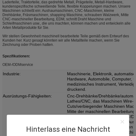
Laderteile, Traktorteile, das gedrehte Metall, Prägeteile, Metall-Hardware,
kundenspezifische schweißende Teile, flexible Koppelungen machen. Unsere
Maschinen schließt ein: Aushaumaschinen, CNC-Maschinen, kleine
Drehbänke, Fräsmaschinen, shapping Maschine, schrauben Walzwerk, Mitte
CNC-maschineller Bearbeitung, EDM, schnitt Draht Maschine und
Schleifmaschinen usw., die uns machten, können machen und entwickeln alle
Arten Metallprodukte für Sie.
Wir stellen Gewohnheit maschinell bearbeitete Teile gemäß dem Entwurf des
Kunden her. Kurz gesagt könnten wir alle Metallteile machen, wenn Sie
Zeichnung oder Proben hatten.
Spezifikationen:
OEM-/ODMservice
Industrie:
Maschinerie, Elektronik, automatis
Hardware, Automobile, Computer, C
medizinisches Instrument, Verteidig
druckend.
Ausrüstungs-Fähigkeiten:
Cnc-Drehbänke/Drehbänke/automat
Lathes/CNC, das Maschinen Wire-
Cuts/verbiegender Maschinen Mac
Mitte der maschinellen Bearbeitung
Schleifmaschine-/Fräsmaschine-/D
Maschinen-Schweißgeräte/des Aussc
Schnitte/die lochenden Maschinen 
Hinterlass eine Nachricht
umgeben Maschinen/Poliermaschin