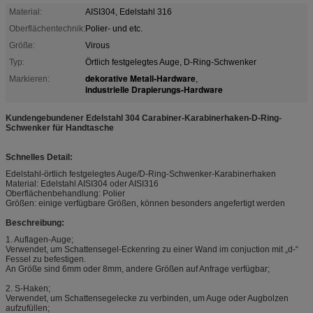
Material:
AISI304, Edelstahl 316
Oberflächentechnik:
Polier- und etc.
Größe:
Virous
Typ:
Örtlich festgelegtes Auge, D-Ring-Schwenker
dekorative Metall-Hardware
Markieren:
,
industrielle Drapierungs-Hardware
Kundengebundener Edelstahl 304 Carabiner-Karabinerhaken-D-Ring-
Schwenker für Handtasche
Schnelles Detail:
Edelstahl-örtlich festgelegtes Auge/D-Ring-Schwenker-Karabinerhaken
Material: Edelstahl AISI304 oder AISI316
Oberflächenbehandlung: Polier
Größen: einige verfügbare Größen, können besonders angefertigt werden
Beschreibung:
1. Auflagen-Auge;
Verwendet, um Schattensegel-Eckenring zu einer Wand im conjuction mit „d-“
Fessel zu befestigen.
An Größe sind 6mm oder 8mm, andere Größen auf Anfrage verfügbar;
2. S-Haken;
Verwendet, um Schattensegelecke zu verbinden, um Auge oder Augbolzen
aufzufüllen;