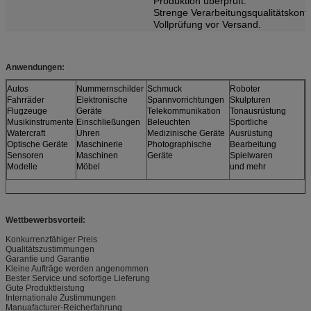
Produktion überprüft.
Strenge Verarbeitungsqualitätskontr
Vollprüfung vor Versand.
Anwendungen:
Autos
Nummernschilder
Schmuck
Roboter
Fahrräder
Elektronische
Spannvorrichtungen
Skulpturen
Flugzeuge
Geräte
Telekommunikation
Tonausrüstung
Musikinstrumente
Einschließungen
Beleuchten
Sportliche
Watercraft
Uhren
Medizinische Geräte
Ausrüstung
Optische Geräte
Maschinerie
Photographische
Bearbeitung
Sensoren
Maschinen
Geräte
Spielwaren
Modelle
Möbel
und mehr
Wettbewerbsvorteil:
Konkurrenzfähiger Preis
Qualitätszustimmungen
Garantie und Garantie
Kleine Aufträge werden angenommen
Bester Service und sofortige Lieferung
Gute Produktleistung
Internationale Zustimmungen
Manuafacturer-Reicherfahrung