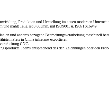
Entwicklung, Produktion und Herstellung im neuen modernen Unternehme
m und mahlt Teile, ist 0.003mm, mit ISO9001 u. ISO/TS16949.
Mahlen und anderes bezogene Bearbeitungsverarbeitung maschinell bear
higem Preis in China jahrelang exportieren.
sverarbeitung CNC.
itungsprodukte Soems entsprechend des den Zeichnungen oder den Pro