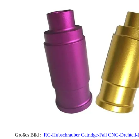
Großes Bild :
RC-Hubschrauber Catridge-Fall CNC-Drehteil