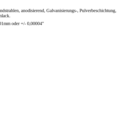
andstrahlen, anodisierend, Galvanisierungs-, Pulverbeschichtung,
nlack.
01mm oder +/- 0,00004"