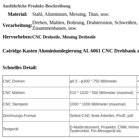
Ausführliche Produkt-Beschreibung
Material:
Stahl, Aluminium, Messing, Titan, usw.
Drehen, Mahlen, Bohrung, Drahterosion, Schweißen, 
Verarbeitung:
Zusammenbauen, usw.
,
Hervorheben:
CNC Drehteile
Messing Drehteile
Catridge-Kasten Aluminiumlegierung AL 6061 CNC Drehbank a
Schnelles Detail:
CNC Drehen
φ0.5 - φ300 * 750 Millimeter
+
CNC Mahlen
510 * 1020 * 500 Millimeter (maximal)
+
CNC Stempeln
1000 * 1000 Millimeter (maximal)
+
Zeichnungs-Format
Selbst-CAD, feste Arbeiten, Pro/E, pdf.
D-Maßinstrument, Projektor, CMM, Höhe
Testgerät
Tasterzirkel, Pin-Messgerät etc.