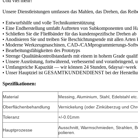
Und viel mehr!
Unsere Dienstleistungen umfassen das Mahlen, das Drehen, das Reibe
• Entwurfshilfe und volle Technikunterstützung
• Eine Endherstellung umfaßt Auftreten von Subkomponenten und H
• Schließen Sie die Fließbänder für das kundenspezifische Drehen a
• Anodisieren Sie und treiben Sie Beschichtungsende mit allen Arte
• Moderne Werkzeugmaschinen, CAD-/CAMprogrammierungs-Soft
• Bearbeitungsfähigkeiten des Prototyps
• Strenge Qualitätskontrollstandards mit einem in hohem Grade qualif
• Unsere Ausrüstung, fortwährend, verbessernd und voranbringend, 
• Umfangreiche Kapazität — wir können 24 Stunden, 6daysa\~week l
• Unser Hauptziel ist GESAMTKUNDENDIENST bei der Herstellung 
Spezifikationen:
Material
Messing, Aluminium, Stahl, Edelstahl etc.
Oberflächenbehandlung
Vernickelung (oder Zinküberzug und Ch
Toleranz
+/-0.01mm
Ausschnitt, Warmschmieden, Strahlen, B
Hauptprozesse
polieren.