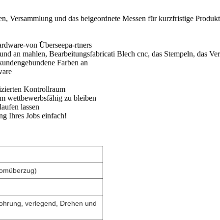
n, Versammlung und das beigeordnete Messen für kurzfristige Produkt
ardware-von Überseepa-rtners
b und an mahlen, Bearbeitungsfabricati Blech cnc, das Stempeln, das 
n kundengebundene Farben an
ware
izierten Kontrollraum
um wettbewerbsfähig zu bleiben
aufen lassen
Ihres Jobs einfach!
romüberzug)
ohrung, verlegend, Drehen und