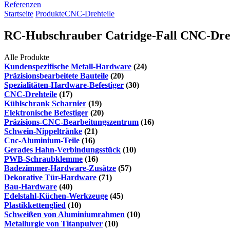
Referenzen
Startseite
Produkte
CNC-Drehteile
RC-Hubschrauber Catridge-Fall CNC-Dr
Alle Produkte
Kundenspezifische Metall-Hardware
(24)
Präzisionsbearbeitete Bauteile
(20)
Spezialitäten-Hardware-Befestiger
(30)
CNC-Drehteile
(17)
Kühlschrank Scharnier
(19)
Elektronische Befestiger
(20)
Präzisions-CNC-Bearbeitungszentrum
(16)
Schwein-Nippeltränke
(21)
Cnc-Aluminium-Teile
(16)
Gerades Hahn-Verbindungsstück
(10)
PWB-Schraubklemme
(16)
Badezimmer-Hardware-Zusätze
(57)
Dekorative Tür-Hardware
(71)
Bau-Hardware
(40)
Edelstahl-Küchen-Werkzeuge
(45)
Plastikkettenglied
(10)
Schweißen von Aluminiumrahmen
(10)
Metallurgie von Titanpulver
(10)