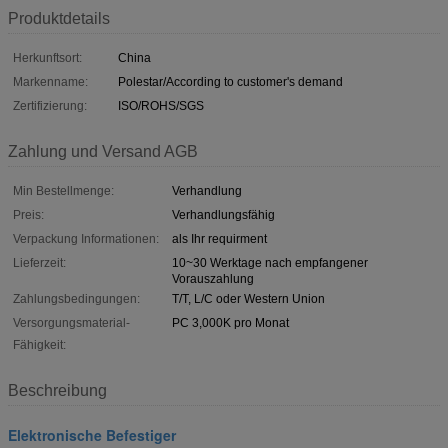
Produktdetails
Herkunftsort:
China
Markenname:
Polestar/According to customer's demand
Zertifizierung:
ISO/ROHS/SGS
Zahlung und Versand AGB
Min Bestellmenge:
Verhandlung
Preis:
Verhandlungsfähig
Verpackung Informationen:
als Ihr requirment
Lieferzeit:
10~30 Werktage nach empfangener
Vorauszahlung
Zahlungsbedingungen:
T/T, L/C oder Western Union
Versorgungsmaterial-
PC 3,000K pro Monat
Fähigkeit:
Beschreibung
Elektronische Befestiger