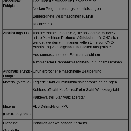
Zusätzliche
Cad-Dienstleistungen im Designbereich
Fähigkeiten
Nocken Programmierungsdienstleistungen
Beigeordnete Messmaschinen (CMM)
Rücktechnik
Ausrüstungs-Liste
Von der einfachen Achse 2, die an 7 Achse, Schweizer-
artige Maschinen Drehung-Mühlebohrgerät CNC sich
wendet, werden wir mit einer vollen Linie von CNC-
Ausrüstung vom folgenden herstellen ausgerüstet:
Aushaumaschinen der Formteilmaschinen
automatische Drehbankmaschinen-Frühlingsmaschinen.
Automatisierungs-
Ununterbrochene maschinelle Bearbeitung
Fähigkeiten
Material (Metalle)
Legierte Stahl-Aluminiummessingbronzelegierungen
Kohlenstoffstahl-Kupfer-rostfreier Stahl-Werkzeugstahl
Kaltgewalzter Stahlwälzlagerstahl
Material
ABS Delrin/Nylon PVC
(Plastikpolymere)
Prozesse
Behauen des wälzenden Kerbens
(Spezielle