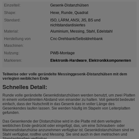
Einzelteil:
Gesenk-Distanzhülsen
Shape:
Hexe, Runde, Quadrat
Standard:
ISO, LÄRM, ANSI, JIS, BS und
nichtstandardisiertes
Material:
Aluminium, Messing, Stahl, Edelstahl
Herstellung von
Cnc-Drehbank/Selbstdrehbank
Maschinen:
Nutzung:
PWB-Montage
Elektronik-Hardware
Elektronikkomponenten
Markieren:
,
Teilweise oder volle gerändelte Messinggesenk-Distanzhülsen mit dem
verlegten weiblichen Ende
Schnelles Detail:
Runde volle gerändelte Gesenkdistanzhülsen werden benutzt, um zwei Platten
in einem vorbestimmten Abstand von einander zu halten. Voll gekerbt bedeutet
einfach, dass der Nutschnitt in das Gesenk das in voller Länge des
Gesenkendes laufen lassen. Sie werden häufig im Stapeln von Leiterplatten
gefunden.
Das Gesenkende der Distanzhülse wird in die Platte mit dem verlegten
weiblichen Ende gedrückt oder eingefügt, das, um eine Schrauben- oder
Mannesdistanzhülse anzunehmen verfügbar ist. Gesenkdistanzhülsen sind im
Stahl verfügbar, rostfrei und Messing. Sie sind auch in den metrischen und
Standardmaßen verfügbar.