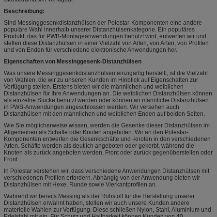
Beschreibung:
Sind Messinggesenkdistanzhülsen der Polestar-Komponenten eine andere
populäre Wahl innerhalb unserer Distanzhülsenkategorie. Ein populäres
Produkt, das für PWB-Montageanwendungen benutzt wird, entwerfen wir und
stellen diese Distanzhülsen in einer Vielzahl von Arten, von Arten, von Profilen
und von Enden für verschiedene elektronische Anwendungen her.
Eigenschaften von Messinggesenk-Distanzhülsen
Was unsere Messinggesenkdistanzhülsen einzigartig herstellt, ist die Vielzahl
von Wahlen, die wir zu unseren Kunden im Hinblick auf Eigenschaften zur
Verfügung stellen. Erstens bieten wir die männlichen und weiblichen
Distanzhülsen für Ihre Anwendungen an. Die weiblichen Distanzhülsen können
als einzelne Stücke benutzt werden oder können an männliche Distanzhülsen
in PWB-Anwendungen angeschlossen werden. Wir versehen auch
Distanzhülsen mit den männlichen und weiblichen Enden auf beiden Seiten.
Wie Sie möglicherweise wissen, werden die Gesenke dieser Distanzhülsen im
Allgemeinen als Schäfte oder Knoten angeboten. Wir an den Polestar-
Komponenten entwerfen die Gesenkschäfte und -knoten in den verschiedenen
Arten. Schäfte werden als deutlich angeboten oder gekerbt, während die
Knoten als zurück angeboten werden, Front oder zurück gegenüberstellen oder
Front.
In Polestar verstehen wir, dass verschiedene Anwendungen Distanzhülsen mit
verschiedenen Profilen erfordern. Abhängig von der Anwendung bieten wir
Distanzhülsen mit Hexe, Runde sowie Vierkantprofilen an.
Während wir bereits Messing als der Rohstoff für die Herstellung unserer
Distanzhülsen erwähnt haben, stellen wir auch unsere Kunden andere
materielle Wahlen zur Verfügung. Diese schließen Nylon, Stahl, Aluminium und
Edelstahl mit ein. Für Schutz und Haltbarkeit können Kunden von 40