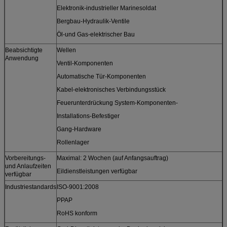
Elektronik-industrieller Marinesoldat
Bergbau-Hydraulik-Ventile
Öl-und Gas-elektrischer Bau
Beabsichtigte
Wellen
Anwendung
Ventil-Komponenten
Automatische Tür-Komponenten
Kabel-elektronisches Verbindungsstück
Feuerunterdrückung System-Komponenten-
Installations-Befestiger
Gang-Hardware
Rollenlager
Vorbereitungs-
Maximal: 2 Wochen (auf Anfangsauftrag)
und Anlaufzeiten
Eildienstleistungen verfügbar
verfügbar
Industriestandards
ISO-9001:2008
PPAP
RoHS konform