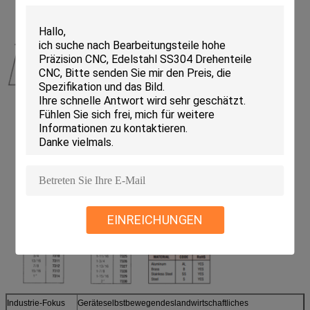
EINREICHUNGEN
Industrie-Fokus
Geräteselbstbewegendeslandwirtschaftliches