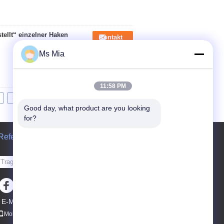
ellt“ einzelner Haken
Kontakt
Ms Mia
11:58 PM
>|
Good day, what product are you looking 
for?
Referenzen
Senden Sie
E-Mail
Sitemap
|
Mobile Seite