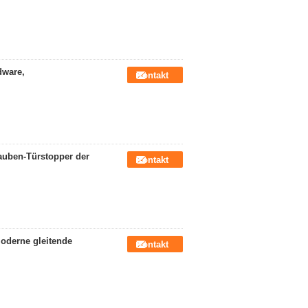
dware,
Kontakt
auben-Türstopper der
Kontakt
moderne gleitende
Kontakt