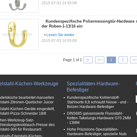
2015-07-03 14:55:09
Kundenspezifische Poliermessingtür-Hardware st
der Roben-1-13/16 ein
Lesen Sie weiter
2015-07-03 14:55:09
Page 1 of 2
|<
<<
1
2
>>
elstahl-Küchen-Werkzeuge
Spezialitäten-Hardware-
Befestiger
delsküche bearbeitet manuellen
Kundenspezifische Kohlenstoff-
lstahl-Zitronen-Quetscher Juicer
Stahlsorte 8,8 schraubt Nüsse - und -
Bolzen Hardware-Befestiger
lstahl-Küchen-Geräte eingestellt,
lstahl-Pizza-Schneider 18/8
DIN5685 galvanisierte Flussstahl-
Ketten-Takelungs-Hardware G70 2MM
hen-Werkzeug-Satz-
- 13MM
hleistungsknoblauch-Presse des
lstahl-304 für Restaurant
Hohe Präzisions-Spezialitäten-
Hardware-Befestiger, spezielle Nuts
shalts-Edelstahl-Küchen-