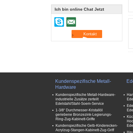
Ich bin online Chat Jetzt
Kundenspezifische Metall-
Ed
Hardware
Kundenspezifische Metall-Hardware-
Han
industrielle Zusätze zerteilt
Ede
Edelstahl/Stahl-Soem-Service
Ede
1-3/8“ Durchmesser-Kristallöl
Ede
geriebene Bronzezink-Legierungs-
Küc
Ring-Zug-Kabinett-Griffe
Hoc
Kundenspezifische Gelb-Kinderecken-
Ede
Acrylzug-Stangen-Kabinett-Zug-Griff
Hau