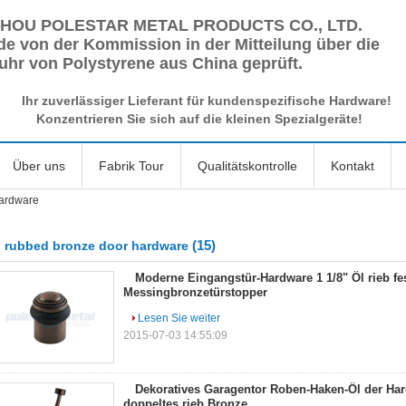
HOU POLESTAR METAL PRODUCTS CO., LTD.
e von der Kommission in der Mitteilung über die
uhr von Polystyrene aus China geprüft.
Ihr zuverlässiger Lieferant für kundenspezifische Hardware!
Konzentrieren Sie sich auf die kleinen Spezialgeräte!
Über uns
Fabrik Tour
Qualitätskontrolle
Kontakt
hardware
(15)
l rubbed bronze door hardware
Moderne Eingangstür-Hardware 1 1/8" Öl rieb fe
Messingbronzetürstopper
Lesen Sie weiter
2015-07-03 14:55:09
Dekoratives Garagentor Roben-Haken-Öl der Har
doppeltes rieb Bronze