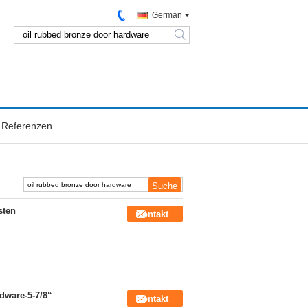
German
search
Referenzen
sten
Kontakt
dware-5-7/8“
Kontakt