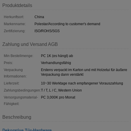
Produktdetails
Herkunftsort:
China
Markenname:
Polestar/According to customer's demand
Zertifizierung:
ISO/ROHS/SGS
Zahlung und Versand AGB
Min Bestellmenge:
PC 1K (es hängt) ab
Preis:
Verhandlungsfähig
Verpackung
Erstens verpackt im Karton und mit Holzetui für äußere
Verpackung dann verstärkt
Informationen:
Lieferzeit:
10~30 Werktage nach empfangener Vorauszahlung
Zahlungsbedingungen:
T / T, L / C, Western Union
Versorgungsmaterial-
PC 3,000K pro Monat
Fähigkeit:
Beschreibung
Dekorative Tür-Hardware