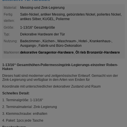
Material:
Messing-und Zink-Legierung
Fertig
Satin-Nickel, antiker Messing, gebürstetes Nickel, poliertes Nickel,
antikes Silber, KUGEL, Polierme
stellen:
Größe:
1-13/16“ Gesamtgröße
Typ:
Dekorative Hardware der Tür
Nutzung:
Badezimmer-, Küchen-, Waschraum-, Hotel-, Krankenhaus-,
Ausgangs-, Fabrik-und Büro-Dekoration
dekorative Garagentor-Hardware
Öl rieb Bronzetür-Hardware
Markieren:
,
1-13/16“ Gesamthöhen-Poliermessingzink-Legierungs-einzelner Roben-
Haken
Dieses hakt sind moderner und zeitgenössischer Entwurf. Gemacht von der
Zink-Legierung und verfügbar in den Arten von Enden für
Koordinate mit unterschiedlicher dekorativer Zustand und Raum
Schnelles Detail:
1. Terminalgröße: 1-13/16“
2. Terminalmaterial: Zink-Legierung
3. Klemmschraube: enthalten
4. Paket: 1pcs jede Tasche