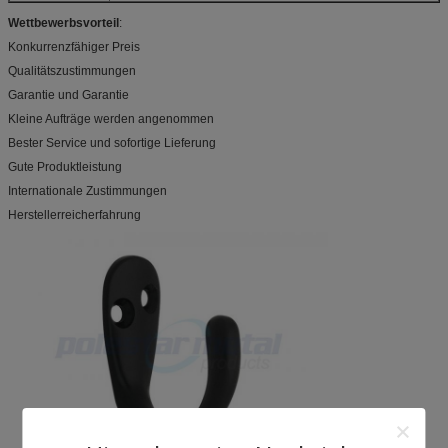
Wettbewerbsvorteil
:
Konkurrenzfähiger Preis
Qualitätszustimmungen
Garantie und Garantie
Kleine Aufträge werden angenommen
Bester Service und sofortige Lieferung
Gute Produktleistung
Internationale Zustimmungen
Herstellerreicherfahrung