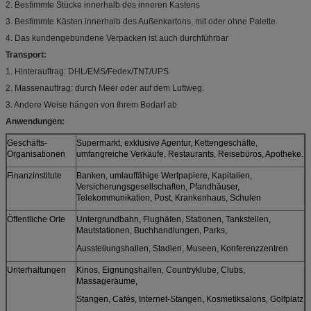
2. Bestimmte Stücke innerhalb des inneren Kastens
3. Bestimmte Kästen innerhalb des Außenkartons, mit oder ohne Palette.
4. Das kundengebundene Verpacken ist auch durchführbar
Transport:
1. Hinterauftrag: DHL/EMS/Fedex/TNT/UPS
2. Massenauftrag: durch Meer oder auf dem Luftweg.
3. Andere Weise hängen von Ihrem Bedarf ab
Anwendungen:
Geschäfts-
Supermarkt, exklusive Agentur, Kettengeschäfte,
Organisationen
umfangreiche Verkäufe, Restaurants, Reisebüros, Apotheke.
Finanzinstitute
Banken, umlauffähige Wertpapiere, Kapitalien,
Versicherungsgesellschaften, Pfandhäuser,
Telekommunikation, Post, Krankenhaus, Schulen
Öffentliche Orte
Untergrundbahn, Flughäfen, Stationen, Tankstellen,
Mautstationen, Buchhandlungen, Parks,
Ausstellungshallen, Stadien, Museen, Konferenzzentren
Unterhaltungen
Kinos, Eignungshallen, Countryklube, Clubs,
Massageräume,
Stangen, Cafés, Internet-Stangen, Kosmetiksalons, Golfplatz