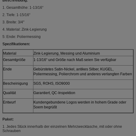
Beschreibung:
1. Gesamthöhe: 1-13/16“
2. Tiefe: 1-15/16“
3. Breite: 3/4"
4. Material: Zink-Legierung
5: Ende: Poliermessing
Spezifikationen:
Material
Zink-Legierung, Messing und Aluminium
Gesamtgröße
1-13/16“ und Größe nach Maß seien Sie verfügbar
Ende
Gebürstetes Satin-Nickel, antikes Silber, KUGEL,
Poliermessing, Polierchrom und anderes verlangten Farben
Bescheinigung
SGS, ROHS, ISO9000
Qualität
Garantiert, QC-Inspektion
Entwurf
Kundengebundene Logos werden in hohem Grade oder
Soem begrüßt
Paket:
1. Jedes Stück innerhalb der einzelnen Mehrzwecktasche, mit oder ohne
Schrauben