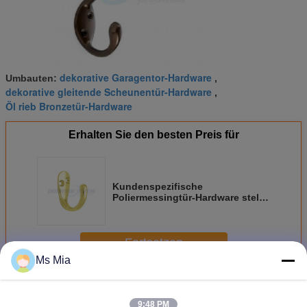
dekorative Garagentor-Hardware
Umbauten:
,
dekorative gleitende Scheunentür-Hardware
,
Öl rieb Bronzetür-Hardware
Erhalten Sie den besten Preis für
Kundenspezifische
Poliermessingtür-Hardware stellt“
einzelner Haken der Roben-1-
13/16 ein
Fortsetzen
Ms Mia
Dekorative Tür-Hardware
Mehr
9:48 PM