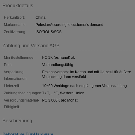
Produktdetails
Herkunftsort:
China
Markenname:
Polestar/According to customer's demand
Zertifizierung:
ISO/ROHS/SGS
Zahlung und Versand AGB
Min Bestellmenge:
PC 1K (es hängt) ab
Preis:
Verhandlungsfähig
Verpackung
Erstens verpackt im Karton und mit Holzetui für äußere
Verpackung dann verstärkt
Informationen:
Lieferzeit:
10~30 Werktage nach empfangener Vorauszahlung
Zahlungsbedingungen:
T / T, L / C, Western Union
Versorgungsmaterial-
PC 3,000K pro Monat
Fähigkeit:
Beschreibung
Dekorative Tür-Hardware