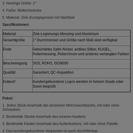
3. Niedrige Größe: 1"
4. Farbe: Mattschwarzes
5. Material: Zink druckgegossen mit Stahlball
Spezifikationen:
Material
Zink-Legierungs-Messing und Aluminium
Gesamtgröße
1" Durchmesser und Größe nach Maß sind verfügbar
Ende
Gebürstetes Satin-Nickel, antikes Silber, KUGEL,
Poliermessing, Polierchrom und anderes verlangten Farben
Bescheinigung
SGS, ROHS, ISO9000
Qualität
Garantiert, QC-Inspektion
Entwurf
Kundengebundene Logos werden in hohem Grade oder
Soem begrüßt
Paket:
1. Jedes Stück innerhalb der einzelnen Mehrzwecktasche, mit oder ohne
Schrauben
2. Bestimmte Stücke innerhalb des inneren Kastens
3. Bestimmte Kästen innerhalb des Außenkartons, mit oder ohne Palette.
4. Das kundengebundene Verpacken ist auch durchführbar