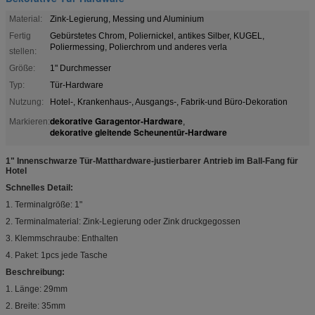
Material:
Zink-Legierung, Messing und Aluminium
Fertig
Gebürstetes Chrom, Poliernickel, antikes Silber, KUGEL,
Poliermessing, Polierchrom und anderes verla
stellen:
Größe:
1" Durchmesser
Typ:
Tür-Hardware
Nutzung:
Hotel-, Krankenhaus-, Ausgangs-, Fabrik-und Büro-Dekoration
dekorative Garagentor-Hardware
Markieren:
,
dekorative gleitende Scheunentür-Hardware
1" Innenschwarze Tür-Matthardware-justierbarer Antrieb im Ball-Fang für
Hotel
Schnelles Detail:
1. Terminalgröße: 1"
2. Terminalmaterial: Zink-Legierung oder Zink druckgegossen
3. Klemmschraube: Enthalten
4. Paket: 1pcs jede Tasche
Beschreibung:
1. Länge: 29mm
2. Breite: 35mm