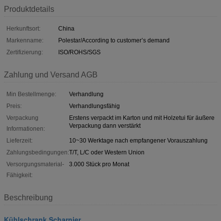
Produktdetails
Herkunftsort:
China
Markenname:
Polestar/According to customer’s demand
Zertifizierung:
ISO/ROHS/SGS
Zahlung und Versand AGB
Min Bestellmenge:
Verhandlung
Preis:
Verhandlungsfähig
Verpackung
Erstens verpackt im Karton und mit Holzetui für äußere
Verpackung dann verstärkt
Informationen:
Lieferzeit:
10~30 Werktage nach empfangener Vorauszahlung
Zahlungsbedingungen:
T/T, L/C oder Western Union
Versorgungsmaterial-
3.000 Stück pro Monat
Fähigkeit:
Beschreibung
Kühlschrank Scharnier