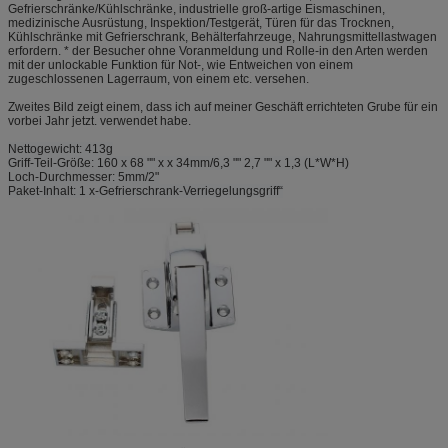
Gefrierschränke/Kühlschränke, industrielle groß-artige Eismaschinen,
medizinische Ausrüstung, Inspektion/Testgerät, Türen für das Trocknen,
Kühlschränke mit Gefrierschrank, Behälterfahrzeuge, Nahrungsmittellastwagen
erfordern. * der Besucher ohne Voranmeldung und Rolle-in den Arten werden
mit der unlockable Funktion für Not-, wie Entweichen von einem
zugeschlossenen Lagerraum, von einem etc. versehen.
Zweites Bild zeigt einem, dass ich auf meiner Geschäft errichteten Grube für ein
vorbei Jahr jetzt. verwendet habe.
Nettogewicht: 413g
Griff-Teil-Größe: 160 x 68 "" x x 34mm/6,3 "" 2,7 "" x 1,3 (L*W*H)
Loch-Durchmesser: 5mm/2"
Paket-Inhalt: 1 x-Gefrierschrank-Verriegelungsgriff“