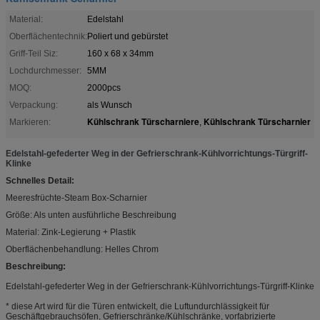
Material:
Edelstahl
Oberflächentechnik:
Poliert und gebürstet
Griff-Teil Siz:
160 x 68 x 34mm
Lochdurchmesser:
5MM
MOQ:
2000pcs
Verpackung:
als Wunsch
Kühlschrank Türscharniere
Kühlschrank Türscharnier
Markieren:
,
Edelstahl-gefederter Weg in der Gefrierschrank-Kühlvorrichtungs-Türgriff-
Klinke
Schnelles Detail:
Meeresfrüchte-Steam Box-Scharnier
Größe: Als unten ausführliche Beschreibung
Material: Zink-Legierung + Plastik
Oberflächenbehandlung: Helles Chrom
Beschreibung:
Edelstahl-gefederter Weg in der Gefrierschrank-Kühlvorrichtungs-Türgriff-Klinke
* diese Art wird für die Türen entwickelt, die Luftundurchlässigkeit für
Geschäftgebrauchsöfen, Gefrierschränke/Kühlschränke, vorfabrizierte