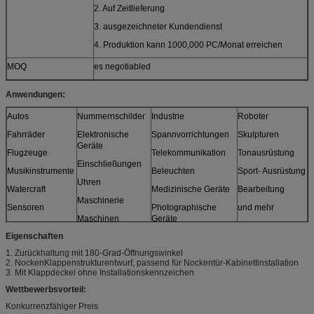
2. Auf Zeitlieferung
3. ausgezeichneter Kundendienst
4.
Produktion kann 1000,000 PC/Monat erreichen
MOQ
es negotiabled
Anwendungen:
Autos
Nummernschilder
Industrie
Roboter
Fahrräder
Elektronische
Spannvorrichtungen
Skulpturen
Geräte
Flugzeuge
Telekommunikation
Tonausrüstung
Einschließungen
Musikinstrumente
Beleuchten
Sport- Ausrüstung
Uhren
Watercraft
Medizinische Geräte
Bearbeitung
Maschinerie
Sensoren
Photographische
und mehr
Maschinen
Geräte
Modelle
Eigenschaften
Möbel
1.
Zurückhaltung mit 180-Grad-Öffnungswinkel
2. NockenKlappenstrukturentwurf, passend für Nockentür-Kabinettinstallation
3. Mit Klappdeckel ohne Installationskennzeichen
Wettbewerbsvorteil:
Konkurrenzfähiger Preis