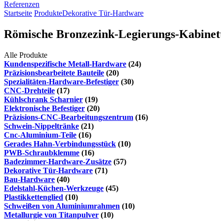
Referenzen
Startseite
Produkte
Dekorative Tür-Hardware
Römische Bronzezink-Legierungs-Kabinet
Alle Produkte
Kundenspezifische Metall-Hardware
(24)
Präzisionsbearbeitete Bauteile
(20)
Spezialitäten-Hardware-Befestiger
(30)
CNC-Drehteile
(17)
Kühlschrank Scharnier
(19)
Elektronische Befestiger
(20)
Präzisions-CNC-Bearbeitungszentrum
(16)
Schwein-Nippeltränke
(21)
Cnc-Aluminium-Teile
(16)
Gerades Hahn-Verbindungsstück
(10)
PWB-Schraubklemme
(16)
Badezimmer-Hardware-Zusätze
(57)
Dekorative Tür-Hardware
(71)
Bau-Hardware
(40)
Edelstahl-Küchen-Werkzeuge
(45)
Plastikkettenglied
(10)
Schweißen von Aluminiumrahmen
(10)
Metallurgie von Titanpulver
(10)