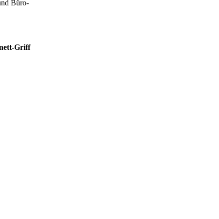
und Büro-
ett-Griff