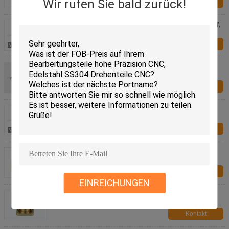
Wir rufen Sie bald zurück!
Kontakt
Hohe Präzisions-Spezialitäten-Hardware-Befestiger,
spezielle Nuts Befestiger
Kontakt
ISO-Spezialitäten-Hardware-Befestiger M3-
Messingspiegel schraubt/Präzisions-Messing
gekerbte Rundkopf-Holzschrauben
Kontakt
Dauerhafte Spezialitäten-Hardware-Befestiger,
Edelstahl-Schraube für hohe Präzision CNC
maschinelle Bearbeitung
Kontakt
Gelbe anodisiertes Aluminium CNC Drehteile 6061
T6 für Fahrzeugkarosserie
Kontakt
EINREICHUNGEN
120mm neutrale genaue Drehenteile CNC,
Bearbeitungsteile Drehbank CNC
Kontakt