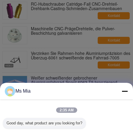
RC-Hubschrauber Catridge-Fall CNC-Drehteil-
Drehbank-Casting-Schmieden-Zusammenbauen
Kontakt
Maschinelle CNC-PrägeDrehteile, die Pulver-
Beschichtung galvanisieren
Kontakt
Verzinken Sie Rahmen-hohe Aluminiumpräzision des
Überzug-6061 schweißende des Fahrrad-7005
Kontakt
Weißer schweißender gebrochener
Aluminiumfahrrad-Spant 6063 T5 bronzierend
Kontakt
Ms Mia
Aluminiumrahmen 6063, der Aluminiumrahmen des
fahrrad-6061 T6 schweißt
2:35 AM
Kontakt
Good day, what product are you looking for?
Anodisierendes gebrochenes schweißendes
Aluminiumaluminiumverdrängungs-Profil des