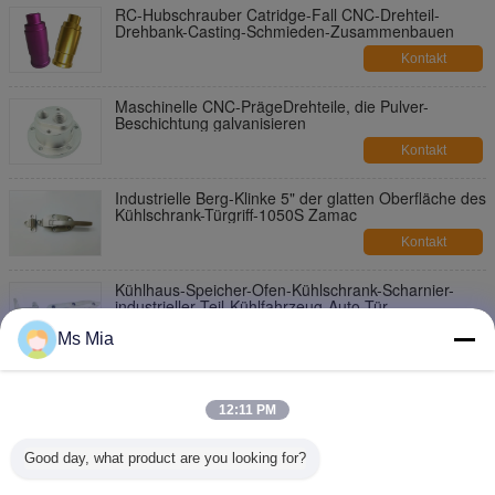
RC-Hubschrauber Catridge-Fall CNC-Drehteil-
Drehbank-Casting-Schmieden-Zusammenbauen
Kontakt
Maschinelle CNC-PrägeDrehteile, die Pulver-
Beschichtung galvanisieren
Kontakt
Industrielle Berg-Klinke 5" der glatten Oberfläche des
Kühlschrank-Türgriff-1050S Zamac
Kontakt
Kühlhaus-Speicher-Ofen-Kühlschrank-Scharnier-
industrieller Teil-Kühlfahrzeug-Auto-Tür-
Gefrierschrank
Kontakt
Ms Mia
145mm Längen-Kühlschrank-Türgriff-Spiegel-
Polieredelstahl
12:11 PM
Kontakt
Good day, what product are you looking for?
230mm Längen-Kühlschrank-Scharnier-Kühlraum
und Ofen-Tür-Zug-Griff