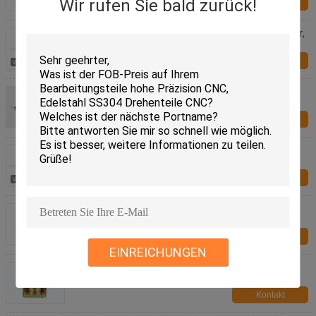
Wir rufen Sie bald zurück!
Kontakt
Hohe Präzisions-Spezialitäten-Hardware-Befestiger,
spezielle Nuts Befestiger
Kontakt
ISO-Spezialitäten-Hardware-Befestiger M3-
Messingspiegel schraubt/Präzisions-Messing
gekerbte Rundkopf-Holzschrauben
Kontakt
Dauerhafte Spezialitäten-Hardware-Befestiger,
Edelstahl-Schraube für hohe Präzision CNC
maschinelle Bearbeitung
Kontakt
Gelbe anodisiertes Aluminium CNC Drehteile 6061
T6 für Fahrzeugkarosserie
Kontakt
EINREICHUNGEN
120mm neutrale genaue Drehenteile CNC,
Bearbeitungsteile Drehbank CNC
Kontakt